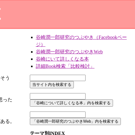
X
谷崎潤一郎研究のつぶやき（Facebookペー
ジ）
谷崎潤一郎研究のつぶやきWeb
谷崎にいて詳しくなる本
詳細Book検索「比較検討」
せそう
思った
がある。
テーマ別INDEX