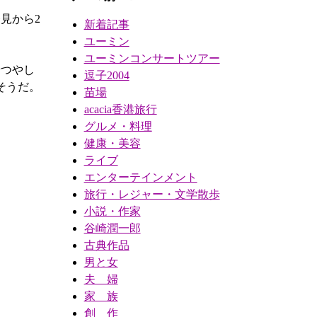
見から2
新着記事
ユーミン
ユーミンコンサートツアー
やつやし
逗子2004
そうだ。
苗場
acacia香港旅行
グルメ・料理
健康・美容
ライブ
エンターテインメント
旅行・レジャー・文学散歩
小説・作家
谷崎潤一郎
古典作品
男と女
夫 婦
家 族
創 作