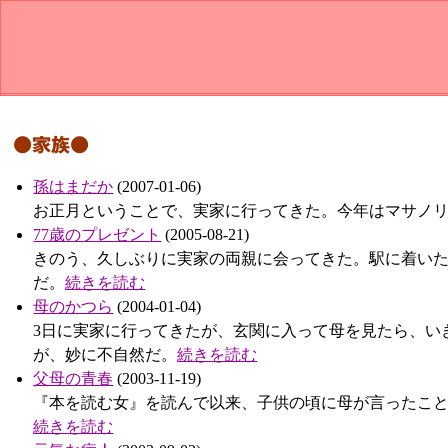
●家族●
孫はまだか
(2007-01-06)
お正月ということで、実家に行ってきた。今年はマサノ
77歳のプレゼント
(2005-08-21)
きのう、久しぶりに実家の両親に会ってきた。駅に着い
だ。
続きを読む
母のかつら
(2004-01-04)
3日に実家に行ってきたが、玄関に入って母を見たら、い
が、妙に不自然だ。
続きを読む
父母の青春
(2003-11-19)
『本を読む女』を読んで以来、子供の頃に母が言ったこ
続きを読む